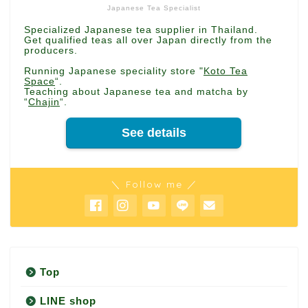
Japanese Tea Specialist
Specialized Japanese tea supplier in Thailand.
Get qualified teas all over Japan directly from the
producers.
Running Japanese speciality store "
Koto Tea
Space
“.
Teaching about Japanese tea and matcha by
“
Chajin
“.
See details
＼ Follow me ／
Top
LINE shop